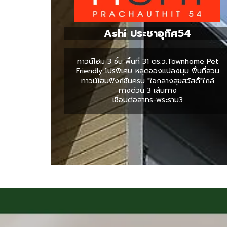
Ashi ประชาอุทิศ54
ทาวน์โฮม 3 ชั้น พื้นที่ 31 ตร.ว.Townhome Pet
Friendly โปรพิเศษ หลุดจองแปลงมุม พื้นที่สวน
ทาวน์โฮมฟังก์ชันครบ "ใจกลางสุขสวัสดิ์"ใกล้
ทางด่วน 3 เส้นทาง
เชื่อมต่อสาทร-พระราม3